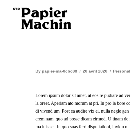
By
papier-ma-0cbc88
20 avril 2020
Persona
Overcoming creativity bloc
Lorem ipsum dolor sit amet, at eos re pudiare ad ve
la oreet. Aperiam ato morum at pri. In pro la bore co
di vivend um. Post ea audire vix ei, nulla negle ge
crem nam, quo ad posse dicam eirmod. U tinam de fi
ma luis set. In quo suas ferri dispu tationi, invidu 