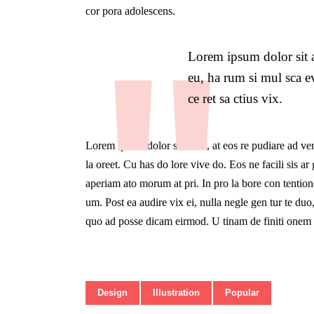
cor pora adolescens.
Lorem ipsum dolor sit a
eu, ha rum si mul sca ev
ce ret sa ctius vix.
Lorem ipsum dolor sit amet, at eos re pudiare ad ve
la oreet. Cu has do lore vive do. Eos ne facili sis ar
aperiam ato morum at pri. In pro la bore con tentione
um. Post ea audire vix ei, nulla negle gen tur te d
quo ad posse dicam eirmod. U tinam de finiti onem v
Design
Illustration
Popular