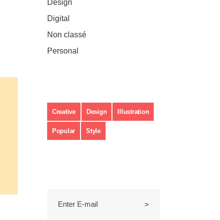
Design
(3)
Digital
(2)
Non classé
(1)
Personal
(11)
Étiquettes
Creative
Design
Illustration
Popular
Style
Subscribe to Newsletter