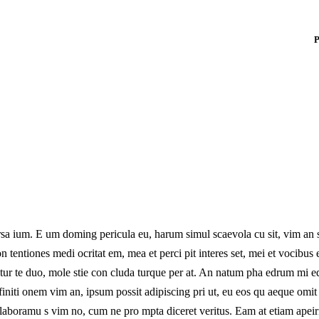
l
ks
rsa ium. E um doming pericula eu, harum simul scaevola cu sit, vim an 
n tentiones medi ocritat em, mea et perci pit interes set, mei et vocibus 
n tur te duo, mole stie con cluda turque per at. An natum pha edrum mi e
niti onem vim an, ipsum possit adipiscing pri ut, eu eos qu aeque omit
nt laboramu s vim no, cum ne pro mpta diceret veritus. Eam at etiam apeir