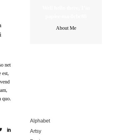
Well hello there, I’m
papier-ma-0cbc88
a
About Me
i
Latest Posts
so net
 est,
vivend
nam,
n quo.
Catégories
Alphabet
(4)
Artsy
(2)