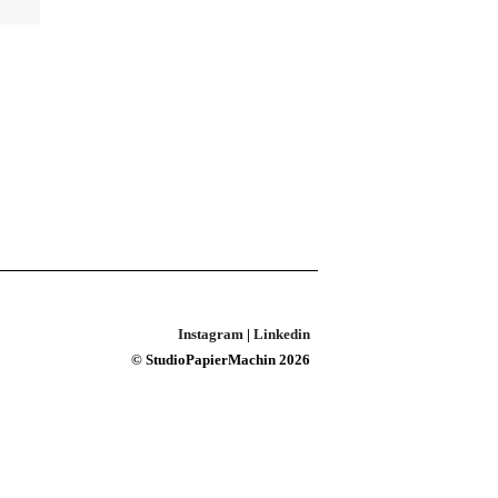
Instagram
|
Linkedin
© StudioPapierMachin 2026