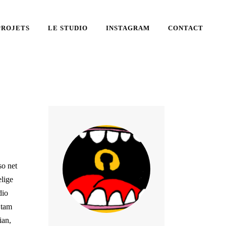
PROJETS
LE STUDIO
INSTAGRAM
CONTACT
so net
elige
dio
 tam
ian,