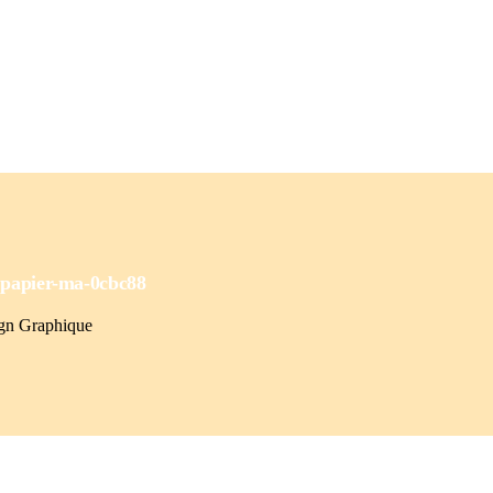
-
papier-ma-0cbc88
ign Graphique