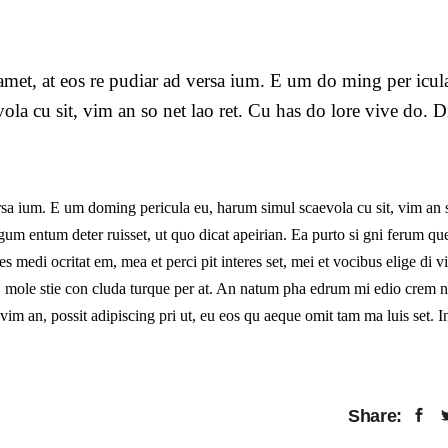
met, at eos re pudiar ad versa ium. E um do ming per icul
ola cu sit, vim an so net lao ret. Cu has do lore vive do. D
rsa ium. E um doming pericula eu, harum simul scaevola cu sit, vim an 
 gum entum deter ruisset, ut quo dicat apeirian. Ea purto si gni ferum que
s medi ocritat em, mea et perci pit interes set, mei et vocibus elige di 
uo, mole stie con cluda turque per at. An natum pha edrum mi edio crem 
im an, possit adipiscing pri ut, eu eos qu aeque omit tam ma luis set. I
Share: